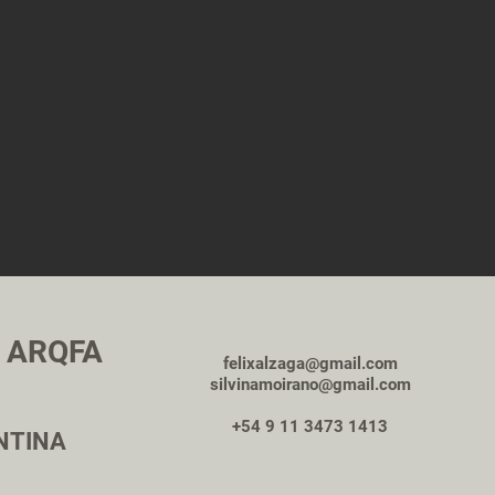
o ARQFA
felixalzaga@gmail.com
silvinamoirano@gmail.com
+54 9 11 3473 1413
NTINA