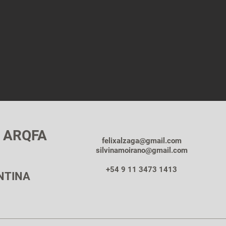
o ARQFA
felixalzaga@gmail.com
silvinamoirano@gmail.com
+54 9 11 3473 1413
NTINA