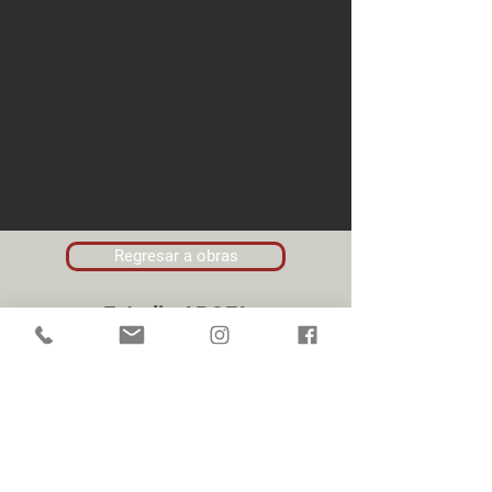
Regresar a obras
Estudio ARQFA
ARGENTINA
felixalzaga@gmail.com
silvinamoirano@gmail.com
+54 9 11 3473 1413